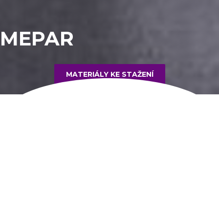
MEPAR
MATERIÁLY KE STAŽENÍ
INFORMACE O PRODUKTU
Netkaná textilie zpevněná propletem technologií
Arachne
Materiálové složení
: 50% meta aramid, 50% para
aramid, Aramidová příze